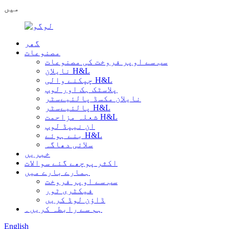
میں
گھر
مصنوعات
سب سے اوپر فروخت کی مصنوعات
نایلان H&L
چپکنے والی H&L
پلاسٹک ہک اور لوپ
نایلان مکسڈ پالئیےسٹر
پالئیےسٹر H&L
شعلہ مزاحمت H&L
ان نیپڈ لوپ
بنے ہوئے H&L
سلائی دھاگہ
خبریں
اکثر پوچھے گئے سوالات
ہمارے بارے میں
سب سے اوپر فروخت
فیکٹری ٹور
ڈاؤن لوڈ کریں
ہم سے رابطہ کریں۔
English