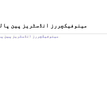
مینوفیکچررز انڈسٹریز پین پالئیےسٹر سلائی